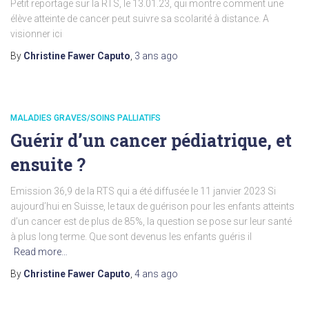
Petit reportage sur la RTS, le 13.01.23, qui montre comment une
élève atteinte de cancer peut suivre sa scolarité à distance. A
visionner ici
By
Christine Fawer Caputo
,
3 ans
ago
MALADIES GRAVES/SOINS PALLIATIFS
Guérir d’un cancer pédiatrique, et
ensuite ?
Emission 36,9 de la RTS qui a été diffusée le 11 janvier 2023 Si
aujourd’hui en Suisse, le taux de guérison pour les enfants atteints
d’un cancer est de plus de 85%, la question se pose sur leur santé
à plus long terme. Que sont devenus les enfants guéris il
Read more…
By
Christine Fawer Caputo
,
4 ans
ago