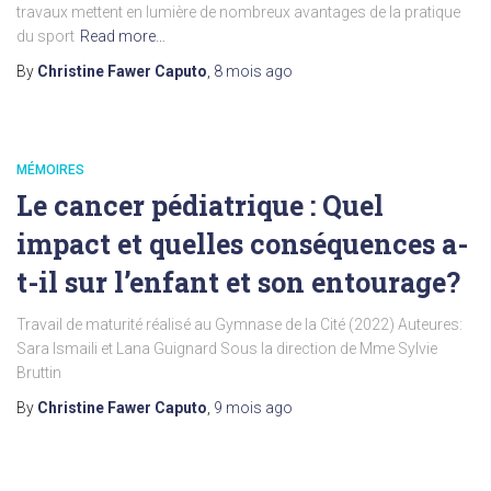
travaux mettent en lumière de nombreux avantages de la pratique
du sport
Read more…
By
Christine Fawer Caputo
,
8 mois
ago
MÉMOIRES
Le cancer pédiatrique : Quel
impact et quelles conséquences a-
t-il sur l’enfant et son entourage?
Travail de maturité réalisé au Gymnase de la Cité (2022) Auteures:
Sara Ismaili et Lana Guignard Sous la direction de Mme Sylvie
Bruttin
By
Christine Fawer Caputo
,
9 mois
ago