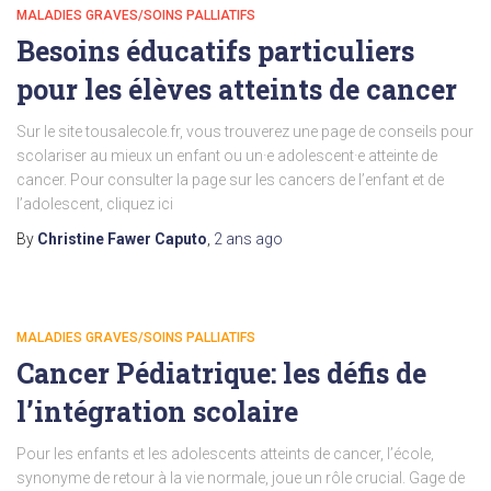
MALADIES GRAVES/SOINS PALLIATIFS
Besoins éducatifs particuliers
pour les élèves atteints de cancer
Sur le site tousalecole.fr, vous trouverez une page de conseils pour
scolariser au mieux un enfant ou un·e adolescent·e atteinte de
cancer. Pour consulter la page sur les cancers de l’enfant et de
l’adolescent, cliquez ici
By
Christine Fawer Caputo
,
2 ans
ago
MALADIES GRAVES/SOINS PALLIATIFS
Cancer Pédiatrique: les défis de
l’intégration scolaire
Pour les enfants et les adolescents atteints de cancer, l’école,
synonyme de retour à la vie normale, joue un rôle crucial. Gage de