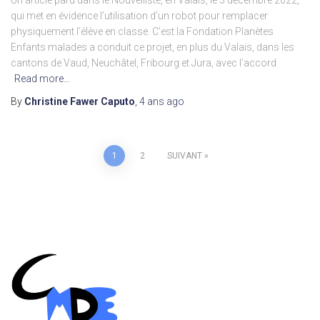
Un article paru dans le Nouvelliste, en Valais, le 3 décembre 2022,
qui met en évidence l’utilisation d’un robot pour remplacer
physiquement l’élève en classe. C’est la Fondation Planètes
Enfants malades a conduit ce projet, en plus du Valais, dans les
cantons de Vaud, Neuchâtel, Fribourg et Jura, avec l’accord
Read more…
By
Christine Fawer Caputo
,
4 ans
ago
Pagination
1
2
SUIVANT
des
publications