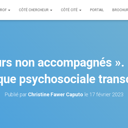
PROF
CÔTÉ CHERCHEUR
CÔTÉ CITÉ
PORTAIL
BROCHUR
urs non accompagnés ».
ique psychosociale transc
Publié par
Christine Fawer Caputo
le
17 février 2023