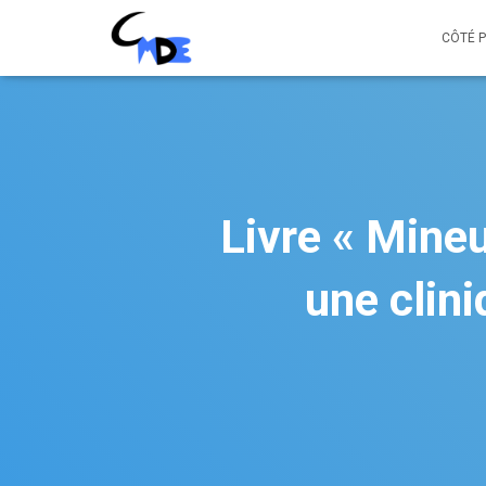
CÔTÉ 
Livre « Mine
une clin