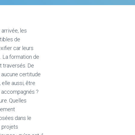
arrivée, les
tibles de
ifier car leurs
. La formation de
t traversés. De
ns aucune certitude
elle aussi, être
on accompagnés ?
ure. Quelles
drement
posées dans le
 projets