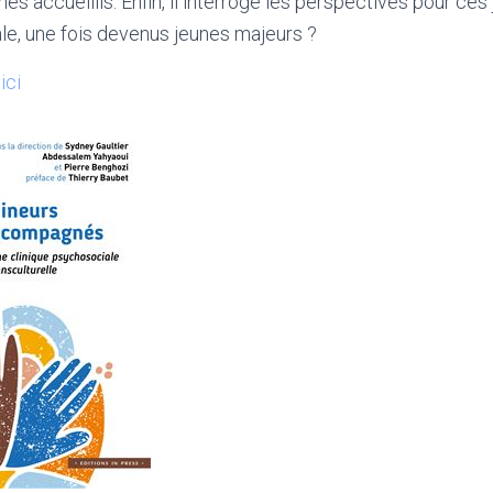
es accueillis. Enfin, il interroge les perspectives pour ces j
le, une fois devenus jeunes majeurs ?
ici